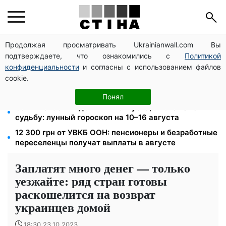
Продолжая просматривать Ukrainianwall.com Вы
ФЛП 3 группы: 5% единого налога и 1% военного
подтверждаете, что ознакомились с
Политикой
сбора — до 19 августа, иначе штраф 10%
конфиденциальности
и согласны с использованием файлов
Тариф на воду взлетит до 124,89 грн за куб:
cookie.
водоканалы готовят двойное повышение с
сентября
Понял
Самый опасный день — 12 августа, а 16-е изменит
судьбу: лунный гороскоп на 10–16 августа
12 300 грн от УВКБ ООН: пенсионеры и безработные
переселенцы получат выплаты в августе
Заплатят много денег — только
уезжайте: ряд стран готовы
раскошелится на возврат
украинцев домой
18:30 23.10.2023