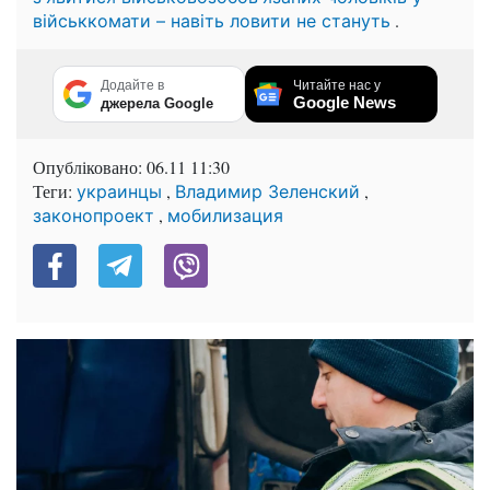
.
військкомати – навіть ловити не стануть
Додайте в
Читайте нас у
Google News
джерела Google
Опубліковано:
06.11 11:30
Теги:
,
,
украинцы
Владимир Зеленский
,
законопроект
мобилизация