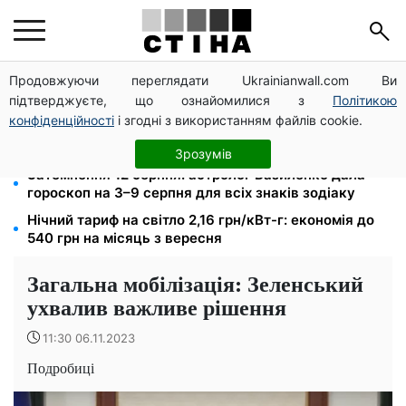
Продовжуючи переглядати Ukrainianwall.com Ви
Фейкові сайти сервісних центрів МВС: шахраї
підтверджуєте, що ознайомилися з
Політикою
виманюють гроші у водіїв перед виїздом за кордон
конфіденційності
і згодні з використанням файлів cookie.
Пенсія по інвалідності III групи з вересня: від 2595
до 10 625 грн — хто скільки отримає
Зрозумів
Затемнення 12 серпня: астролог Базиленко дала
гороскоп на 3–9 серпня для всіх знаків зодіаку
Нічний тариф на світло 2,16 грн/кВт-г: економія до
540 грн на місяць з вересня
Загальна мобілізація: Зеленський
ухвалив важливе рішення
11:30 06.11.2023
Подробиці