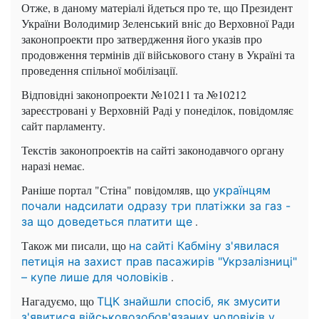
Отже, в даному матеріалі йдеться про те, що Президент
України Володимир Зеленський вніс до Верховної Ради
законопроекти про затвердження його указів про
продовження термінів дії військового стану в Україні та
проведення спільної мобілізації.
Відповідні законопроекти №10211 та №10212
зареєстровані у Верховній Раді у понеділок, повідомляє
сайт парламенту.
Текстів законопроектів на сайті законодавчого органу
наразі немає.
Раніше портал "Стіна" повідомляв, що
українцям
почали надсилати одразу три платіжки за газ -
.
за що доведеться платити ще
Також ми писали, що
на сайті Кабміну з'явилася
петиція на захист прав пасажирів "Укрзалізниці"
.
– купе лише для чоловіків
Нагадуємо, що
ТЦК знайшли спосіб, як змусити
з'явитися військовозобов'язаних чоловіків у