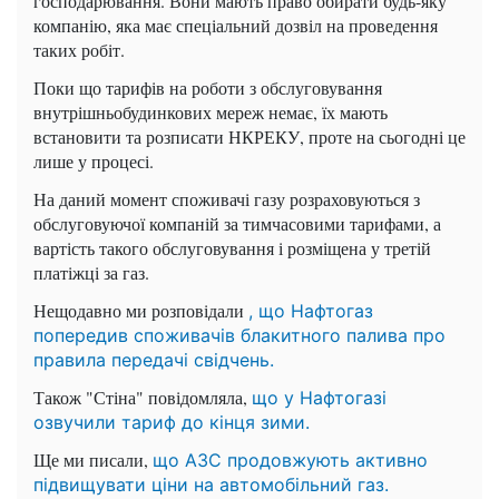
господарювання. Вони мають право обирати будь-яку
компанію, яка має спеціальний дозвіл на проведення
таких робіт.
Поки що тарифів на роботи з обслуговування
внутрішньобудинкових мереж немає, їх мають
встановити та розписати НКРЕКУ, проте на сьогодні це
лише у процесі.
На даний момент споживачі газу розраховуються з
обслуговуючої компаній за тимчасовими тарифами, а
вартість такого обслуговування і розміщена у третій
платіжці за газ.
Нещодавно ми розповідали
, що Нафтогаз
попередив споживачів блакитного палива про
правила передачі свідчень.
Також "Стіна" повідомляла,
що у Нафтогазі
озвучили тариф до кінця зими.
Ще ми писали,
що АЗС продовжують активно
підвищувати ціни на автомобільний газ.