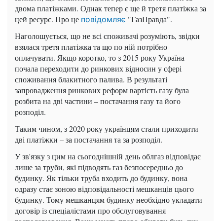
двома платіжками. Однак тепер є ще й третя платіжка за
цей ресурс. Про це
"ГазПравда".
повідомляє
Наголошується, що не всі споживачі розуміють, звідки
взялася третя платіжка та що по ній потрібно
оплачувати. Якщо коротко, то з 2015 року Україна
почала переходити до ринкових відносин у сфері
споживання блакитного палива. В результаті
запровадження ринкових реформ вартість газу була
розбита на дві частини – постачання газу та його
розподіл.
Таким чином, з 2020 року українцям стали приходити
дві платіжки – за постачання та за розподіл.
У зв'язку з цим на сьогоднішній день облгаз відповідає
лише за труби, які підводять газ безпосередньо до
будинку. Як тільки труба входить до будинку, вона
одразу стає зоною відповідальності мешканців цього
будинку. Тому мешканцям будинку необхідно укладати
договір із спеціалістами про обслуговування