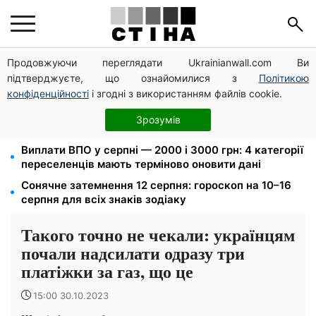
Продовжуючи переглядати Ukrainianwall.com Ви
10 заявок — і МСЦ МВС приїде у громаду: обмін
підтверджуєте, що ознайомилися з
Політикою
прав, реєстрація авто та міжнародне посвідчення
конфіденційності
і згодні з використанням файлів cookie.
Мавіки, зарядні станції та апарати для реанімації:
Християнський корпус передав вантаж на
Зрозумів
Запорізький та Покровський напрямки
Виплати ВПО у серпні — 2000 і 3000 грн: 4 категорії
переселенців мають терміново оновити дані
Сонячне затемнення 12 серпня: гороскоп на 10–16
серпня для всіх знаків зодіаку
Такого точно не чекали: українцям
почали надсилати одразу три
платіжки за газ, що це
15:00 30.10.2023