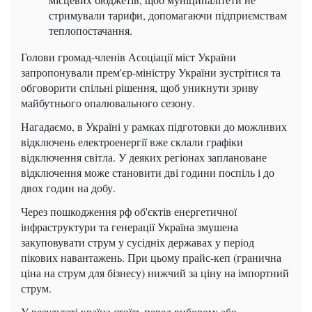
стримували тарифи, допомагаючи підприємствам
теплопостачання.
Голови громад-членів Асоціації міст України
запропонували прем'єр-міністру України зустрітися та
обговорити спільні рішення, щоб уникнути зриву
майбутнього опалювального сезону.
Нагадаємо, в Україні у рамках підготовки до можливих
відключень електроенергії вже склали графіки
відключення світла. У деяких регіонах заплановане
відключення може становити дві години поспіль і до
двох годин на добу.
Через пошкодження рф об'єктів енергетичної
інфраструктури та генерації Україна змушена
закуповувати струм у сусідніх державах у період
пікових навантажень. При цьому прайс-кеп (гранична
ціна на струм для бізнесу) нижчий за ціну на імпортний
струм.
У результаті країна стоїть перед вибором: або