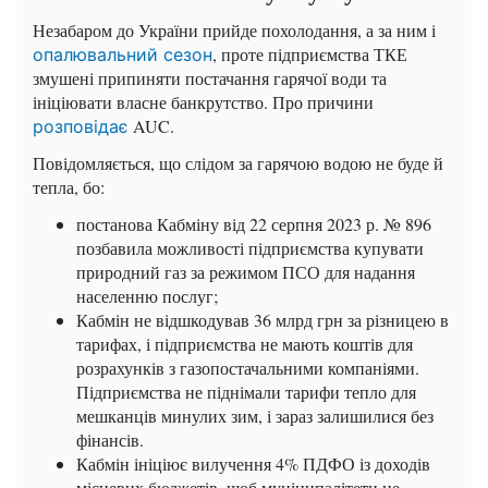
Незабаром до України прийде похолодання, а за ним і
, проте підприємства ТКЕ
опалювальний сезон
змушені припиняти постачання гарячої води та
ініціювати власне банкрутство. Про причини
AUC.
розповідає
Повідомляється, що слідом за гарячою водою не буде й
тепла, бо:
постанова Кабміну від 22 серпня 2023 р. № 896
позбавила можливості підприємства купувати
природний газ за режимом ПСО для надання
населенню послуг;
Кабмін не відшкодував 36 млрд грн за різницею в
тарифах, і підприємства не мають коштів для
розрахунків з газопостачальними компаніями.
Підприємства не піднімали тарифи тепло для
мешканців минулих зим, і зараз залишилися без
фінансів.
Кабмін ініціює вилучення 4% ПДФО із доходів
місцевих бюджетів, щоб муніципалітети не