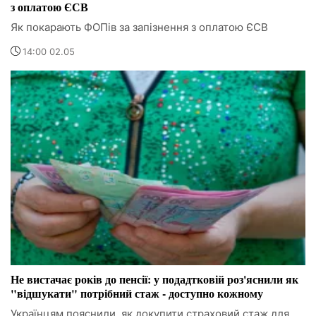
з оплатою ЄСВ
Як покарають ФОПів за запізнення з оплатою ЄСВ
14:00 02.05
Не вистачає років до пенсії: у подадтковій роз'яснили як
"відшукати" потрібний стаж - доступно кожному
Українцям пояснили, як докупити страховий стаж для