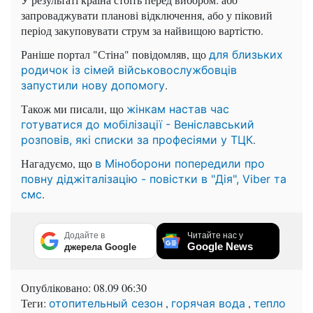
запроваджувати планові відключення, або у піковий
період закуповувати струм за найвищою вартістю.
Раніше портал "Стіна" повідомляв, що
для близьких
родичок із сімей військовослужбовців
.
запустили нову допомогу
Також ми писали, що
жінкам настав час
готуватися до мобілізації - Веніславський
.
розповів, які списки за професіями у ТЦК
Нагадуємо, що
в Міноборони попередили про
повну діджіталізацію - повістки в "Дія", Viber та
.
смс
Додайте в
Читайте нас у
Google News
джерела Google
Опубліковано:
08.09 06:30
Теги:
,
,
отопительный сезон
горячая вода
тепло