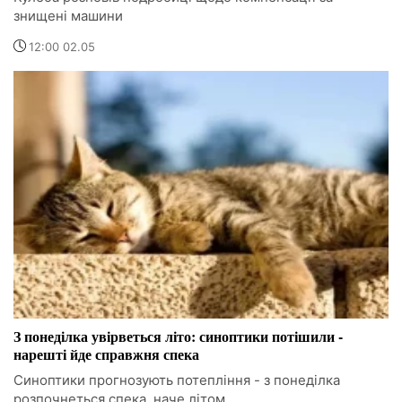
знищені машини
12:00 02.05
З понеділка увірветься літо: синоптики потішили -
нарешті йде справжня спека
Синоптики прогнозують потепління - з понеділка
розпочнеться спека, наче літом