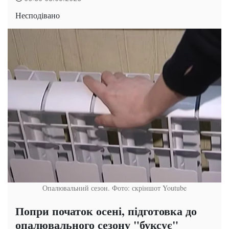
Несподівано
Опалювальний сезон. Фото: скріншот Youtube
Попри початок осені, підготовка до
опалювального сезону "буксує"