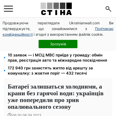
Продовжуючи переглядати Ukrainianwall.com Ви
125 грн за куб води: закон №4777 запустив подвійне
підтверджуєте, що ознайомилися з
Політикою
подорожчання тарифів у регіонах
конфіденційності
і згодні з використанням файлів cookie.
Федоров звільнений і без бронювання: Камельчук
пропонує ексміністру мобілізацію на загальних
Зрозумів
умовах
10 заявок — і МСЦ МВС приїде у громаду: обмін
прав, реєстрація авто та міжнародне посвідчення
172 940 грн захистять житло від арешту за
комуналку: з жовтня поріг — 432 тисячі
Батареї залишаться холодними, а
крани без гарячої води: українців
уже попередили про зрив
опалювального сезону
06:30 08.09.2023