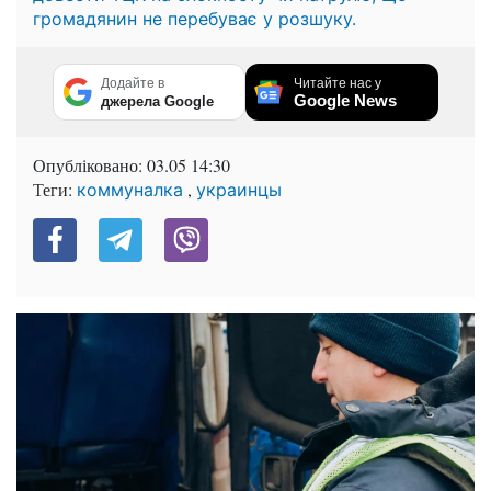
громадянин не перебуває у розшуку.
Додайте в
Читайте нас у
Google News
джерела Google
Опубліковано:
03.05 14:30
Теги:
,
коммуналка
украинцы