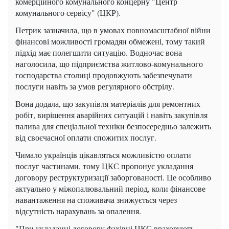
комерційного комунального концерну "Центр
комунального сервісу" (ЦКР).
Петрик зазначила, що в умовах повномасштабної війни
фінансові можливості громадян обмежені, тому такий
підхід має полегшити ситуацію. Водночас вона
наголосила, що підприємства житлово-комунального
господарства столиці продовжують забезпечувати
послуги навіть за умов регулярного обстрілу.
Вона додала, що закупівля матеріалів для ремонтних
робіт, вирішення аварійних ситуацій і навіть закупівля
палива для спеціальної техніки безпосередньо залежить
від своєчасної оплати спожитих послуг.
Чимало українців цікавляться можливістю оплати
послуг частинами, тому ЦКС пропонує укладання
договору реструктуризації заборгованості. Це особливо
актуально у міжопалювальний період, коли фінансове
навантаження на споживача знижується через
відсутність нарахувань за опалення.
"При укладанні договору фахівці ЦКС враховують