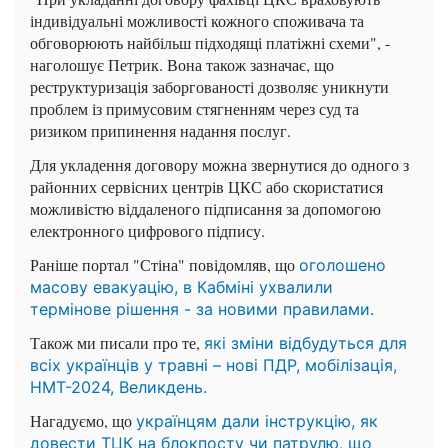
індивідуальні можливості кожного споживача та
обговорюють найбільш підходящі платіжні схеми", -
наголошує Петрик. Вона також зазначає, що
реструктуризація заборгованості дозволяє уникнути
проблем із примусовим стягненням через суд та
ризиком припинення надання послуг.
Для укладення договору можна звернутися до одного з
районних сервісних центрів ЦКС або скористатися
можливістю віддаленого підписання за допомогою
електронного цифрового підпису.
Раніше портал "Стіна" повідомляв, що
оголошено
масову евакуацію, в Кабміні ухвалили
термінове рішення - за новими правилами.
Також ми писали про те,
які зміни відбудуться для
всіх українців у травні – нові ПДР, мобілізація,
НМТ-2024, Великдень.
Нагадуємо, що
українцям дали інструкцію, як
довести ТЦК на блокпосту чи патрулю, що