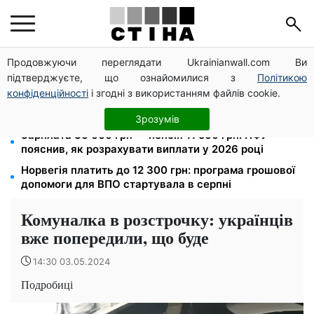
Продовжуючи переглядати Ukrainianwall.com Ви
Пенсійна реформа у вересні: добровільні
підтверджуєте, що ознайомилися з
Політикою
накопичення й перегляд спецпенсій суддів
конфіденційності
і згодні з використанням файлів cookie.
Тариф від 190 грн на місяць: Київстар і lifecell дають
знижки пенсіонерам, Vodafone — без пільг
Зрозумів
Зарплата 30 000 грн — пенсія 11 500 грн: ПФУ
пояснив, як розрахувати виплати у 2026 році
Норвегія платить до 12 300 грн: програма грошової
допомоги для ВПО стартувала в серпні
Комуналка в розстрочку: українців
вже попередили, що буде
14:30 03.05.2024
Подробиці