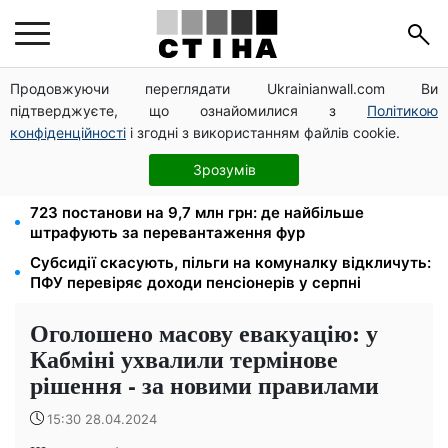
Продовжуючи переглядати Ukrainianwall.com Ви
Студенти-заочники та вечірники втрачають
підтверджуєте, що ознайомилися з
Політикою
відстрочку від мобілізації: кого призвуть у серпні
конфіденційності
і згодні з використанням файлів cookie.
2000 грн щокварталу від фонду США: люди з
інвалідністю I-II групи та пенсіонери 60+ отримають
Зрозумів
виплати
723 постанови на 9,7 млн грн: де найбільше
штрафують за перевантаження фур
Субсидії скасують, пільги на комуналку відкличуть:
ПФУ перевіряє доходи пенсіонерів у серпні
Оголошено масову евакуацію: у
Кабміні ухвалили термінове
рішення - за новими правилами
15:30 28.04.2024