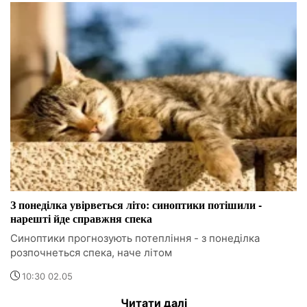
З понеділка увірветься літо: синоптики потішили -
нарешті йде справжня спека
Синоптики прогнозують потепління - з понеділка
розпочнеться спека, наче літом
10:30 02.05
Читати далі