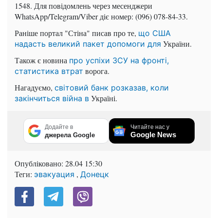
1548. Для повідомлень через месенджери
WhatsApp/Telegram/Viber діє номер: (096) 078-84-33.
Раніше портал "Стіна" писав про те,
що США
України.
надасть великий пакет допомоги для
Також є новина
про успіхи ЗСУ на фронті,
ворога.
статистика втрат
Нагадуємо,
світовий банк розказав, коли
Україні.
закінчиться війна в
Додайте в
Читайте нас у
Google News
джерела Google
Опубліковано:
28.04 15:30
Теги:
,
эвакуация
Донецк