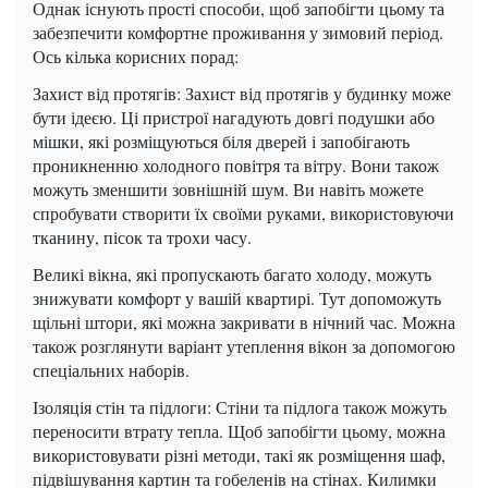
Однак існують прості способи, щоб запобігти цьому та
забезпечити комфортне проживання у зимовий період.
Ось кілька корисних порад:
Захист від протягів: Захист від протягів у будинку може
бути ідеєю. Ці пристрої нагадують довгі подушки або
мішки, які розміщуються біля дверей і запобігають
проникненню холодного повітря та вітру. Вони також
можуть зменшити зовнішній шум. Ви навіть можете
спробувати створити їх своїми руками, використовуючи
тканину, пісок та трохи часу.
Великі вікна, які пропускають багато холоду, можуть
знижувати комфорт у вашій квартирі. Тут допоможуть
щільні штори, які можна закривати в нічний час. Можна
також розглянути варіант утеплення вікон за допомогою
спеціальних наборів.
Ізоляція стін та підлоги: Стіни та підлога також можуть
переносити втрату тепла. Щоб запобігти цьому, можна
використовувати різні методи, такі як розміщення шаф,
підвішування картин та гобеленів на стінах. Килимки