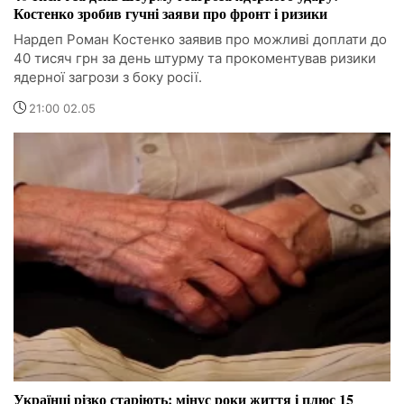
Костенко зробив гучні заяви про фронт і ризики
Нардеп Роман Костенко заявив про можливі доплати до
40 тисяч грн за день штурму та прокоментував ризики
ядерної загрози з боку росії.
21:00 02.05
Українці різко старіють: мінус роки життя і плюс 15