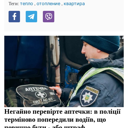
Теги:
,
,
тепло
отопление
квартира
Негайно перевірте аптечки: в поліції
терміново попередили водіїв, що
повинно бути - або штраф