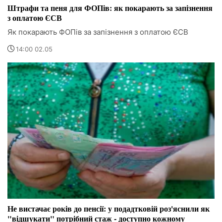
Штрафи та пеня для ФОПів: як покарають за запізнення
з оплатою ЄСВ
Як покарають ФОПів за запізнення з оплатою ЄСВ
14:00 02.05
Не вистачає років до пенсії: у подадтковій роз'яснили як
"відшукати" потрібний стаж - доступно кожному