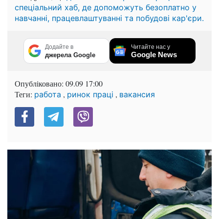
спеціальний хаб, де допоможуть безоплатно у
навчанні, працевлаштуванні та побудові кар'єри.
Додайте в
Читайте нас у
Google News
джерела Google
Опубліковано:
09.09 17:00
Теги:
,
,
работа
ринок праці
вакансия