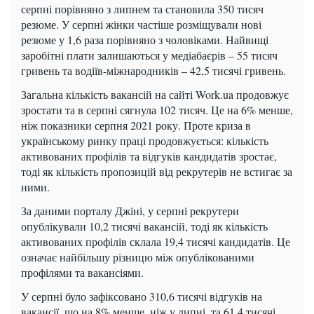
серпні порівняно з липнем та становила 350 тисяч
резюме. У серпні жінки частіше розміщували нові
резюме у 1,6 раза порівняно з чоловіками. Найвищі
заробітні плати залишаються у медіабаєрів – 55 тисяч
гривень та водіїв-міжнародників – 42,5 тисячі гривень.
Загальна кількість вакансій на сайті Work.ua продовжує
зростати та в серпні сягнула 102 тисяч. Це на 6% менше,
ніж показники серпня 2021 року. Проте криза в
українському ринку праці продовжується: кількість
активованих профілів та відгуків кандидатів зростає,
тоді як кількість пропозицій від рекрутерів не встигає за
ними.
За даними порталу Джіні, у серпні рекрутери
опублікували 10,2 тисячі вакансій, тоді як кількість
активованих профілів склала 19,4 тисячі кандидатів. Це
означає найбільшу різницю між опублікованими
профілями та вакансіями.
У серпні було зафіксовано 310,6 тисячі відгуків на
вакансії, що на 8% менше, ніж у липні, та 61,4 тисячі