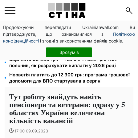
Продовжуючи переглядати Ukrainianwall.com Ви
Пенсійна реформа у вересні: добровільні
підтверджуєте, що ознайомилися з
Політикою
накопичення й перегляд спецпенсій суддів
конфіденційності
і згодні з використанням файлів cookie.
Тариф від 190 грн на місяць: Київстар і lifecell дають
знижки пенсіонерам, Vodafone — без пільг
Зрозумів
Зарплата 30 000 грн — пенсія 11 500 грн: ПФУ
пояснив, як розрахувати виплати у 2026 році
Норвегія платить до 12 300 грн: програма грошової
допомоги для ВПО стартувала в серпні
Тут роботу знайдуть навіть
пенсіонери та ветерани: одразу у 5
областях України величезна
кількість вакансій
17:00 09.09.2023