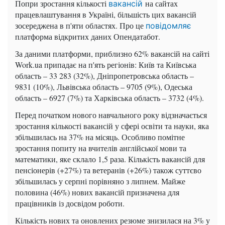
Попри зростання кількості
на сайтах
вакансій
працевлаштування в Україні, більшість цих вакансій
зосереджена в п'яти областях. Про це
повідомляє
платформа відкритих даних Опендатабот.
За даними платформи, приблизно 62% вакансій на сайті
Work.ua припадає на п'ять регіонів: Київ та Київська
область – 33 283 (32%), Дніпропетровська область –
9831 (10%), Львівська область – 9705 (9%), Одеська
область – 6927 (7%) та Харківська область – 3732 (4%).
Перед початком нового навчального року відзначається
зростання кількості вакансій у сфері освіти та науки, яка
збільшилась на 37% на місяць. Особливо помітне
зростання попиту на вчителів англійської мови та
математики, яке склало 1,5 раза. Кількість вакансій для
пенсіонерів (+27%) та ветеранів (+26%) також суттєво
збільшилась у серпні порівняно з липнем. Майже
половина (46%) нових вакансій призначена для
працівників із досвідом роботи.
Кількість нових та оновлених резюме знизилася на 3% у