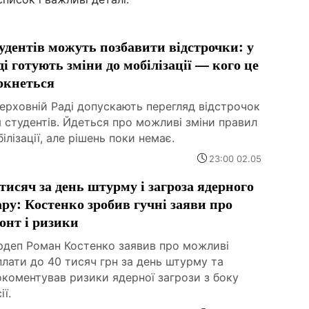
удентів можуть позбавити відстрочки: у
ді готують зміни до мобілізації — кого це
ркнеться
ерховній Раді допускають перегляд відстрочок
 студентів. Йдеться про можливі зміни правил
ілізації, але рішень поки немає.
23:00 02.05
 тисяч за день штурму і загроза ядерного
ару: Костенко зробив гучні заяви про
онт і ризики
рдеп Роман Костенко заявив про можливі
лати до 40 тисяч грн за день штурму та
коментував ризики ядерної загрози з боку
ії.