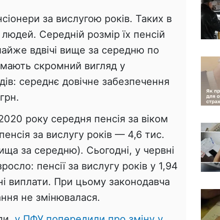
нсіонери за вислугою років. Таких в
. людей. Середній розмір їх пенсій
 майже вдвічі вище за середню по
и мають скромний вигляд у
ддів: середнє довічне забезпечення
грн.
 2020 року середня пенсія за віком
 пенсія за вислугу років — 4,6 тис.
вища за середню). Сьогодні, у червні
росло: пенсії за вислугу років у 1,94
і виплати. При цьому законодавча
ання не змінювалася.
ли,
у ПФУ попередили про зміну у