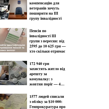
компенсацію для
ветеранів хочуть
поширити на III
групу інвалідності
Пенсія по
інвалідності III
групи з вересня: від
2595 до 10 625 грн —
хто скільки отримає
172 940 грн
захистять житло від
арешту за
комуналку: з
жовтня поріг — 432
тисячі
1577 людей списали
з обліку за $10 000:
Генпрокуратура про