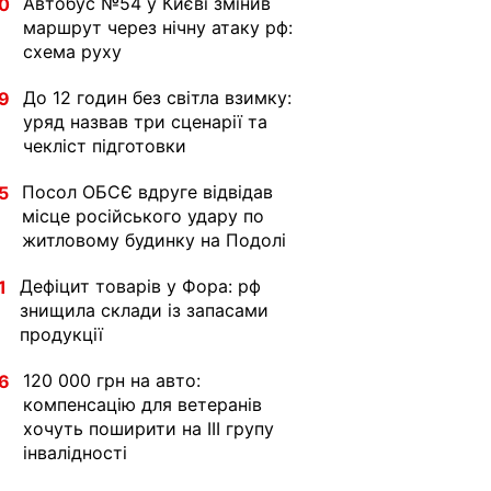
Автобус №54 у Києві змінив
0
маршрут через нічну атаку рф:
схема руху
До 12 годин без світла взимку:
9
уряд назвав три сценарії та
чекліст підготовки
Посол ОБСЄ вдруге відвідав
5
місце російського удару по
житловому будинку на Подолі
Дефіцит товарів у Фора: рф
1
знищила склади із запасами
продукції
120 000 грн на авто:
6
компенсацію для ветеранів
хочуть поширити на III групу
інвалідності