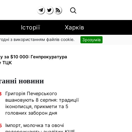
Історії
Харків
згодні з використанням файлів cookie.
Зрозумів
рупи з вересня: від 2595 до 10 625
ку за $10 000: Генпрокуратура
у ТЦК
танні новини
Григорія Печерського
8
вшановують 8 серпня: традиції
іконописця, прикмети та 5
головних заборон дня
Імпорт, молочка та овочі
5
подорожчають: аналітик КШЕ