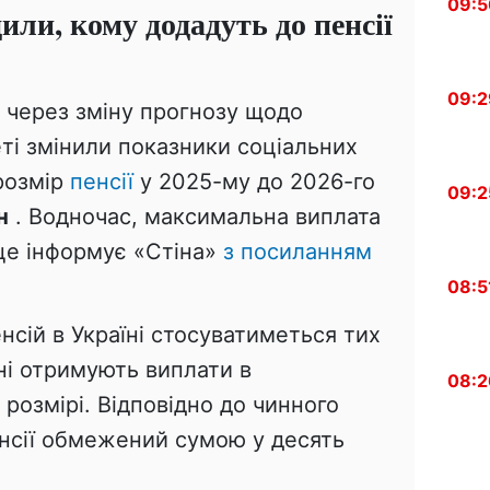
09:5
или, кому додадуть до пенсії
09:2
у через зміну прогнозу щодо
ті змінили показники соціальних
розмір
пенсії
у 2025-му до 2026-го
09:2
н
. Водночас, максимальна виплата
 це інформує «Стіна»
з посиланням
08:5
сій в Україні стосуватиметься тих
ні отримують виплати в
08:2
озмірі. Відповідно до чинного
енсії обмежений сумою у десять