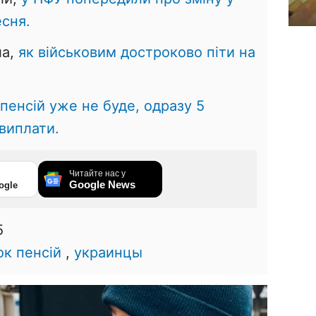
есня.
ла,
як військовим достроково піти на
 пенсій уже не буде, одразу 5
виплати.
Читайте нас у
Google News
ogle
5
к пенсій
,
украинцы