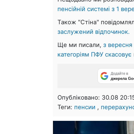
пенсійній системі з 1 вер
Також "Стіна" повідомля
заслужений відпочинок.
Ще ми писали,
з вересня
категоріям ПФУ скасовує 
Додайте в
джерела Go
Опубліковано:
30.08 20:1
Теги:
пенсии
,
перерахуно