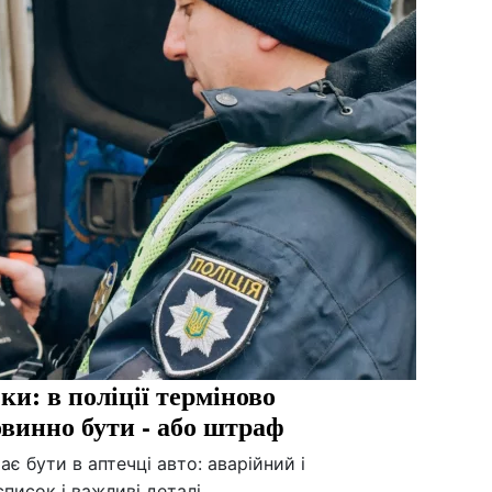
ки: в поліції терміново
овинно бути - або штраф
є бути в аптечці авто: аварійний і
писок і важливі деталі.