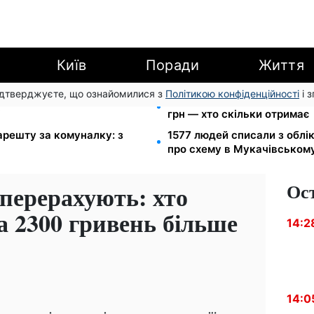
Київ
Поради
Життя
підтверджуєте, що ознайомилися з
Політикою конфіденційності
і 
ю для ветеранів хочуть
Пенсія по інвалідності III г
і
грн — хто скільки отримає
арешту за комуналку: з
1577 людей списали з облі
про схему в Мукачівськом
Ос
 перерахують: хто
 2300 гривень більше
14:2
14:0