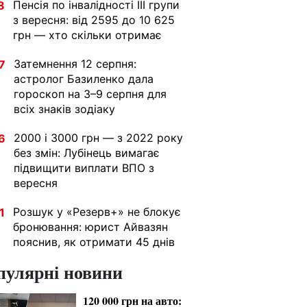
Пенсія по інвалідності III групи
8
з вересня: від 2595 до 10 625
грн — хто скільки отримає
Затемнення 12 серпня:
7
астролог Базиленко дала
гороскоп на 3–9 серпня для
всіх знаків зодіаку
2000 і 3000 грн — з 2022 року
6
без змін: Лубінець вимагає
підвищити виплати ВПО з
вересня
Розшук у «Резерв+» не блокує
1
бронювання: юрист Айвазян
пояснив, як отримати 45 днів
пулярні новини
120 000 грн на авто: