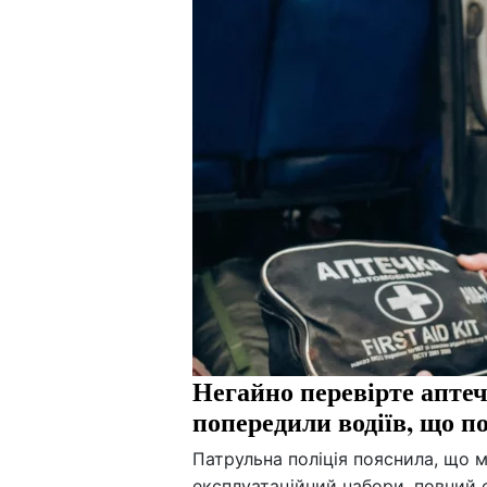
Негайно перевірте аптеч
попередили водіїв, що п
Патрульна поліція пояснила, що ма
експлуатаційний набори, повний с