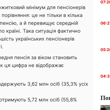
07:2
житковий мінімум для пенсіонерів
 порівняння: це не тільки в кілька
 пенсію, а й перевищує середній
06:2
по країні. Така ситуація фактично
ьшість українських пенсіонерів
і.
05:2
едня пенсія за віком становить
нак ця цифра не відображає
04:3
одержують 3,62 млн осіб (35,3% усіх
По
 отримують 5,72 млн осіб (55,8%