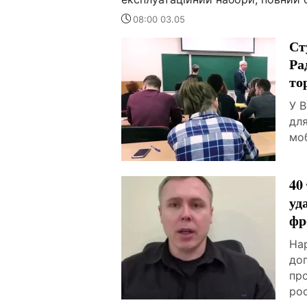
08:00 03.05
Ст
Ра
то
У В
для
моб
40
уд
фр
На
доп
про
рос