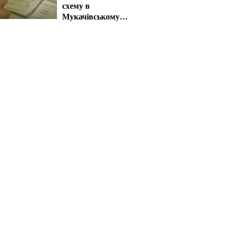
схему в
Мукачівському
ТЦК