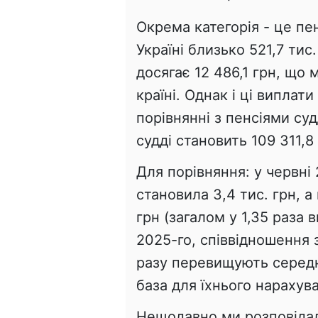
Окрема категорія - це пе
Україні близько 521,7 тис
досягає 12 486,1 грн, що
країні. Однак і ці виплат
порівнянні з пенсіями су
судді становить 109 311,8 
Для порівняння: у червні
становила 3,4 тис. грн, а
грн (загалом у 1,35 раза 
2025-го, співвідношення з
разу перевищують середн
база для їхнього нарахув
Нещодавно ми розповіда