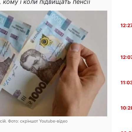
 кому і коли підвищать пенсії
12:2
12:0
11:0
10:2
ій. Фото: скріншот Youtube-відео