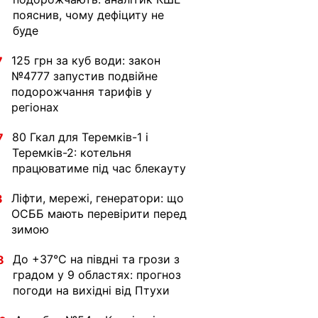
пояснив, чому дефіциту не
буде
125 грн за куб води: закон
7
№4777 запустив подвійне
подорожчання тарифів у
регіонах
80 Гкал для Теремків-1 і
7
Теремків-2: котельня
працюватиме під час блекауту
Ліфти, мережі, генератори: що
3
ОСББ мають перевірити перед
зимою
До +37°C на півдні та грози з
8
градом у 9 областях: прогноз
погоди на вихідні від Птухи