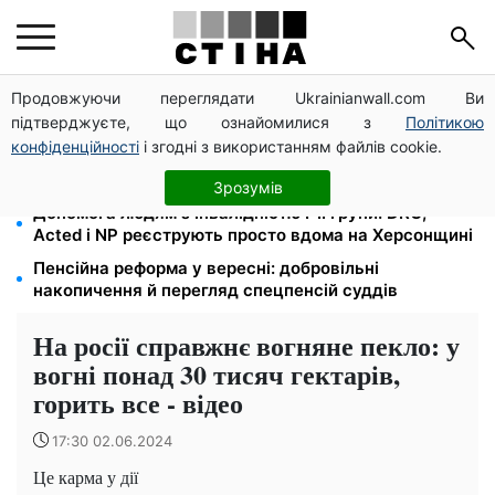
Продовжуючи переглядати Ukrainianwall.com Ви
Цифровізація справ і ВЛК: юрист Танасійчук — чому
підтверджуєте, що ознайомилися з
Політикою
перевірки ТЦК не працюють без зміни системи
конфіденційності
і згодні з використанням файлів cookie.
200+ тисяч у СЗЧ, мільйони в розшуку: Федоров
розкрив план реформи мобілізації та ТЦК
Зрозумів
Допомога людям з інвалідністю I-II групи: DRC,
Acted і NP реєструють просто вдома на Херсонщині
Пенсійна реформа у вересні: добровільні
накопичення й перегляд спецпенсій суддів
На росії справжнє вогняне пекло: у
вогні понад 30 тисяч гектарів,
горить все - відео
17:30 02.06.2024
Це карма у дії