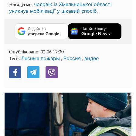
Нагадуємо,
чоловік із Хмельницької області
уникнув мобілізації у цікавий спосіб.
Додайте в
Читайте нас у
Google News
джерела Google
Опубліковано:
02.06 17:30
Теги:
,
,
Лесные пожары
Россия
видео