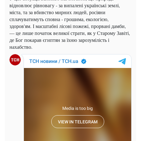
відновлює рівновагу - за випалені українські землі,
міста, та за вбивство мирних людей, росіяни
сплачуватимуть сповна - грошима, екологією,
здоров'ям. І масштабні лісові пожежі, прорвані дамби,
— це лише початок великої страти, як у Старому Завіті,
де Бог покарав єгиптян за їхню зарозумілість і
нахабство.