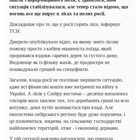
ситуація стабілізувалася, але тепер стало відомо, що
вогонь все ще вирує в лісах та полях росії.
Докладніше про те, що у росії горять ліси, інформує
ТСН.
Джерело опублікувало відео, на якому знято лісову
пожежу просто з кабіни машиніста поїзда, який
проривався вздовж гарячих дерев та густого диму.
Видовище як із фільму жахів, де продюсери не
пошкодували грошей на спецефекти.
Загалом, влада росії не поспішає вирішити ситуацію,
адже всі фінансові кошти вже витрачені на війну в
Україні. А лісів у Сибіру вистачає – десятки випалених
гектарів мало хвилює тих, хто дерибанять гроші на всю
котушку, доки путін залишається при владі. Але
екосистема сибірського регіону буде дуже порушена, і
це позначиться, зокрема, на сільському господарстві
найближчих територій, отже - і економіці держави.
У цій ситуації важливо наголосити, що природа