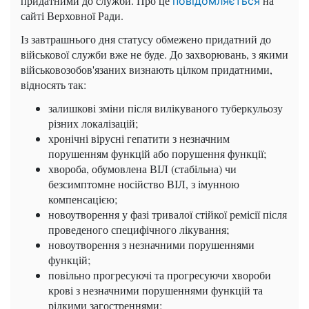
придатними до служби. Про це
на
повідомляється
сайті Верховної Ради.
Із завтрашнього дня статусу обмежено придатний до
військової служби вже не буде. До захворювань, з якими
військовозобов'язаних визнають цілком придатними,
відносять так:
залишкові зміни після вилікуваного туберкульозу
різних локалізацій;
хронічні вірусні гепатити з незначним
порушенням функцій або порушення функції;
хвороба, обумовлена ​​ВІЛ (стабільна) чи
безсимптомне носійство ВІЛ, з імунною
компенсацією;
новоутворення у фазі тривалої стійкої ремісії після
проведеного специфічного лікування;
новоутворення з незначними порушеннями
функцій;
повільно прогресуючі та прогресуючи хвороби
крові з незначними порушеннями функцій та
рідкими загостреннями;