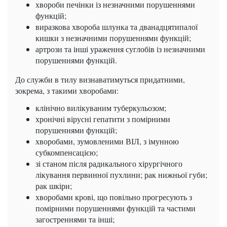
хвороби печінки із незначними порушеннями
функцій;
виразкова хвороба шлунка та дванадцятипалої
кишки з незначними порушеннями функцій;
артрози та інші ураження суглобів із незначними
порушеннями функцій.
До служби в тилу визнаватимуться придатними,
зокрема, з такими хворобами:
клінічно вилікуваним туберкульозом;
хронічні вірусні гепатити з помірними
порушеннями функцій;
хворобами, зумовленими ВІЛ, з імунною
субкомпенсацією;
зі станом після радикального хірургічного
лікування первинної пухлини; рак нижньої губи;
рак шкіри;
хворобами крові, що повільно прогресують з
помірними порушеннями функцій та частими
загостреннями та інші;