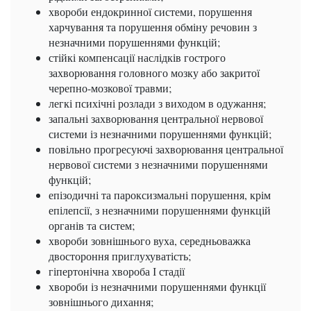
хвороби ендокринної системи, порушення
харчування та порушення обміну речовин з
незначними порушеннями функцій;
стійкі компенсації наслідків гострого
захворювання головного мозку або закритої
черепно-мозкової травми;
легкі психічні розлади з виходом в одужання;
запальні захворювання центральної нервової
системи із незначними порушеннями функцій;
повільно прогресуючі захворювання центральної
нервової системи з незначними порушеннями
функцій;
епізодичні та пароксизмальні порушення, крім
епілепсії, з незначними порушеннями функцій
органів та систем;
хвороби зовнішнього вуха, середньоважка
двостороння приглухуватість;
гіпертонічна хвороба І стадії
хвороби із незначними порушеннями функції
зовнішнього дихання;