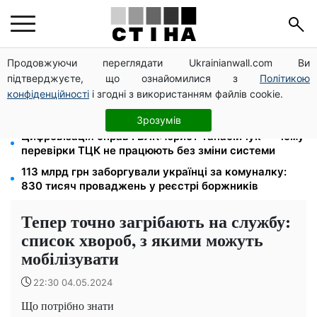
Продовжуючи переглядати Ukrainianwall.com Ви
1577 людей списали з обліку за $10 000:
підтверджуєте, що ознайомилися з
Політикою
Генпрокуратура про схему в Мукачівському ТЦК
конфіденційності
і згодні з використанням файлів cookie.
Зарплати вчителів +20%, стипендії ×2: уряд
підвищує виплати з вересня
Зрозумів
Цифровізація справ і ВЛК: юрист Танасійчук — чому
перевірки ТЦК не працюють без зміни системи
113 млрд грн заборгували українці за комуналку:
830 тисяч проваджень у реєстрі боржників
Тепер точно загрібають на службу:
список хвороб, з якими можуть
мобілізувати
22:30 04.05.2024
Що потрібно знати