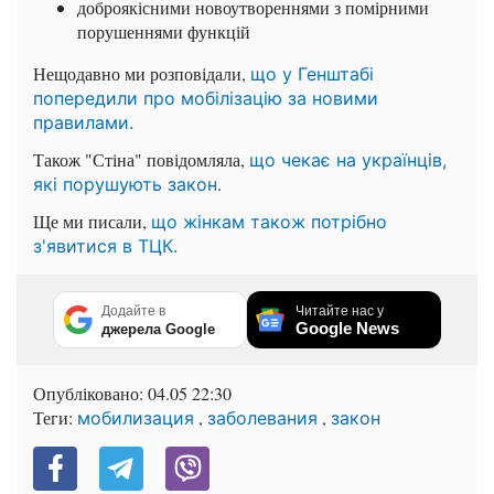
доброякісними новоутвореннями з помірними
порушеннями функцій
Нещодавно ми розповідали,
що у Генштабі
попередили про мобілізацію за новими
правилами.
Також "Стіна" повідомляла,
що чекає на українців,
.
які порушують закон
Ще ми писали,
що жінкам також потрібно
з'явитися в ТЦК.
Додайте в
Читайте нас у
Google News
джерела Google
Опубліковано:
04.05 22:30
Теги:
,
,
мобилизация
заболевания
закон