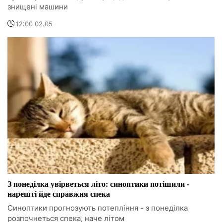
знищені машини
12:00 02.05
З понеділка увірветься літо: синоптики потішили -
нарешті йде справжня спека
Синоптики прогнозують потепління - з понеділка
розпочнеться спека, наче літом