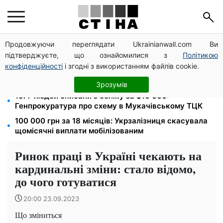
Продовжуючи переглядати Ukrainianwall.com Ви
172 940 грн захистять житло від арешту за
підтверджуєте, що ознайомилися з
Політикою
комуналку: з жовтня поріг — 432 тисячі
конфіденційності
і згодні з використанням файлів cookie.
8 451 грн замість пакунка малюка: Пенсійний фонд
пояснив, як отримати гроші
Зрозумів
1577 людей списали з обліку за $10 000:
Генпрокуратура про схему в Мукачівському ТЦК
100 000 грн за 18 місяців: Укрзалізниця скасувала
щомісячні виплати мобілізованим
Ринок праці в Україні чекають на
кардинальні зміни: стало відомо,
до чого готуватися
20:00 23.09.2023
Що зміниться