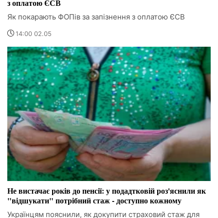
з оплатою ЄСВ
Як покарають ФОПів за запізнення з оплатою ЄСВ
14:00 02.05
Не вистачає років до пенсії: у подадтковій роз'яснили як
"відшукати" потрібний стаж - доступно кожному
Українцям пояснили, як докупити страховий стаж для