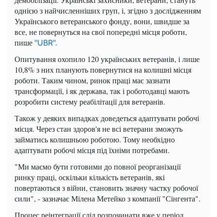
однією з найчисленніших груп, і, згідно з дослідженням
Українського ветеранського фонду, вони, швидше за
все, не повернуться на свої попередні місця роботи,
пише
"UBR".
Опитування охопило 120 українських ветеранів, і лише
10,8% з них планують повернутися на колишні місця
роботи. Таким чином, ринок праці має зазнати
трансформації, і як держава, так і роботодавці мають
розробити систему реабілітації для ветеранів.
Також у деяких випадках доведеться адаптувати робочі
місця. Через стан здоров'я не всі ветерани зможуть
займатись колишньою роботою. Тому необхідно
адаптувати робочі місця під їхніми потребами.
"Ми маємо бути готовими до повної реорганізації
ринку праці, оскільки кількість ветеранів, які
повертаються з війни, становить значну частку робочої
сили", - зазначає Мілена Метейко з компанії "Сінгента".
Процес реінтеграції слід розпочинати вже у період