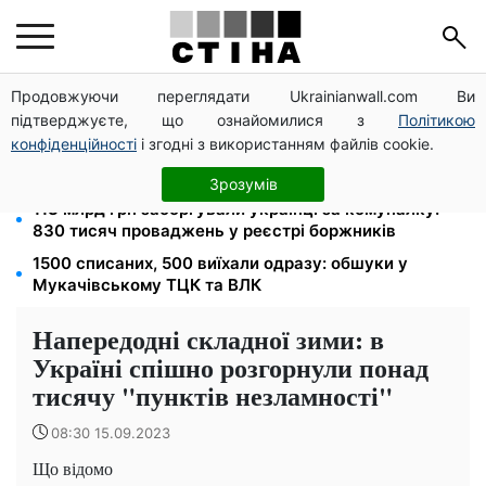
Продовжуючи переглядати Ukrainianwall.com Ви
100 000 грн за 18 місяців: Укрзалізниця скасувала
підтверджуєте, що ознайомилися з
Політикою
щомісячні виплати мобілізованим
конфіденційності
і згодні з використанням файлів cookie.
120 грн на день лише на дорогу: кияни масово
звільняються через тариф 30 грн за проїзд
Зрозумів
113 млрд грн заборгували українці за комуналку:
830 тисяч проваджень у реєстрі боржників
1500 списаних, 500 виїхали одразу: обшуки у
Мукачівському ТЦК та ВЛК
Напередодні складної зими: в
Україні спішно розгорнули понад
тисячу "пунктів незламності"
08:30 15.09.2023
Що відомо