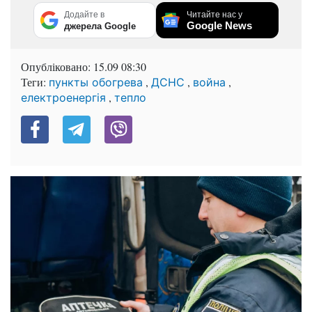
Додайте в
Читайте нас у
Google News
джерела Google
Опубліковано:
15.09 08:30
Теги:
,
,
,
пункты обогрева
ДСНС
война
,
електроенергія
тепло