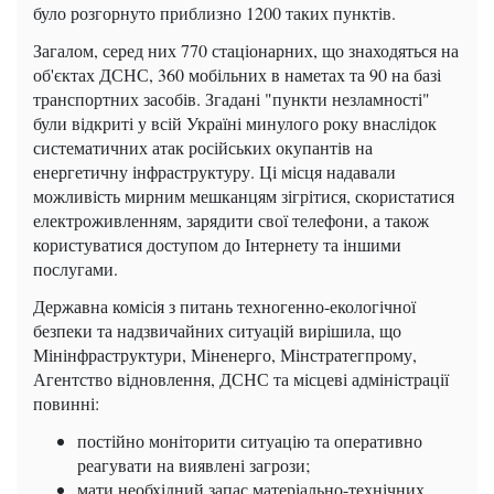
було розгорнуто приблизно 1200 таких пунктів.
Загалом, серед них 770 стаціонарних, що знаходяться на
об'єктах ДСНС, 360 мобільних в наметах та 90 на базі
транспортних засобів. Згадані "пункти незламності"
були відкриті у всій Україні минулого року внаслідок
систематичних атак російських окупантів на
енергетичну інфраструктуру. Ці місця надавали
можливість мирним мешканцям зігрітися, скористатися
електроживленням, зарядити свої телефони, а також
користуватися доступом до Інтернету та іншими
послугами.
Державна комісія з питань техногенно-екологічної
безпеки та надзвичайних ситуацій вирішила, що
Мінінфраструктури, Міненерго, Мінстратегпрому,
Агентство відновлення, ДСНС та місцеві адміністрації
повинні:
постійно моніторити ситуацію та оперативно
реагувати на виявлені загрози;
мати необхідний запас матеріально-технічних